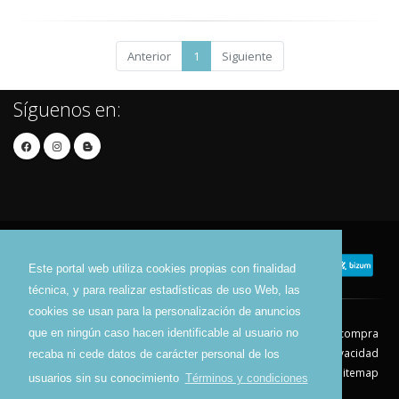
Anterior
1
Siguiente
Síguenos en:
Este portal web utiliza cookies propias con finalidad
técnica, y para realizar estadísticas de uso Web, las
cookies se usan para la personalización de anuncios
que en ningún caso hacen identificable al usuario no
Contacto
Aviso Legal
Condiciones de compra
Política de envíos
Política de devolución
Política de Privacidad
recaba ni cede datos de carácter personal de los
Política de Cookies
Sitemap
usuarios sin su conocimiento
Términos y condiciones
© 2026 - Todos los derechos reservados.