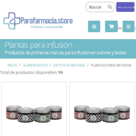
Powered
by
Tra
Plantas para infusión
Productos de primeras marcas para infusión en sobres y botes
INICIO
ALIMENTACIÓN
DIETÉTICA NATURAL
PLANTAS PARA INFUSIÓN
Total de productos disponibles
16