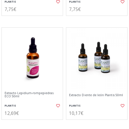
PLANTIS
PLANTIS
7,75€
7,75€
Extracto Lepidium-rompepiedras
Extracto Diente de león Plantis 50ml
ECO 50ml
PLANTIS
PLANTIS
12,69€
10,17€