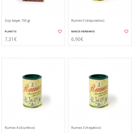
Goji bayas 150 gr
Rumex 5 (depurativo)
PLANTIS
MAESE HERBARIO
7,31€
6,90€
Rumex 4 (diurético)
Rumex 3 (hepático)