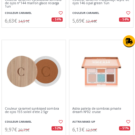
de ojos nº144 marron glace recarga
ojos 146 opal green 1un
1un
COULEUR CARAMEL
COULEUR CARAMEL
6,63€
5,69€
- 54%
- 54%
14,51€
12,44€
Couleur caramel sunkissed sombra
Astra paleta de sombras private
de ojos 155 soleil d'ete 2.5gr
dream Nº02 cruise
COULEUR CARAMEL
ASTRA MAKE-UP
9,97€
6,13€
- 52%
- 51%
20,73€
12,50€