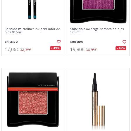
Shiseido microliner ink perfilador de
Shiseido powdergel sombra de ojos
ojos 10 5ml
12 5ml
SHISEIDO
SHISEIDO
17,06€
19,80€
- 49%
- 46%
33,32€
36,85€