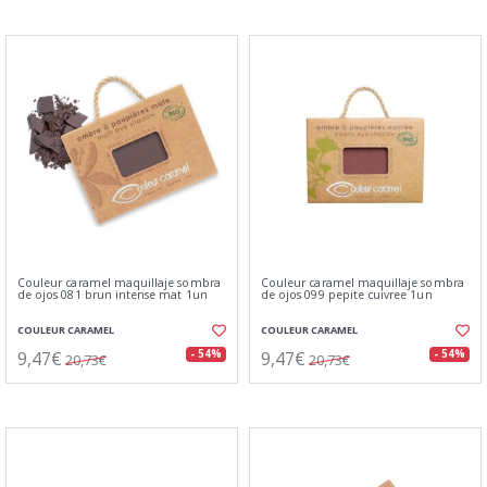
Couleur caramel maquillaje sombra
Couleur caramel maquillaje sombra
de ojos 081 brun intense mat 1un
de ojos 099 pepite cuivree 1un
COULEUR CARAMEL
COULEUR CARAMEL
9,47€
9,47€
- 54%
- 54%
20,73€
20,73€