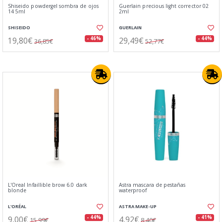
Shiseido powdergel sombra de ojos
Guerlain precious light corrector 02
14 5ml
2ml
SHISEIDO
GUERLAIN
19,80€
29,49€
- 46%
- 44%
36,85€
52,77€
L'Oreal Infaillible brow 6.0 dark
Astra mascara de pestañas
blonde
waterproof
L'ORÉAL
ASTRA MAKE-UP
9,00€
4,92€
- 44%
- 41%
15,99€
8,40€