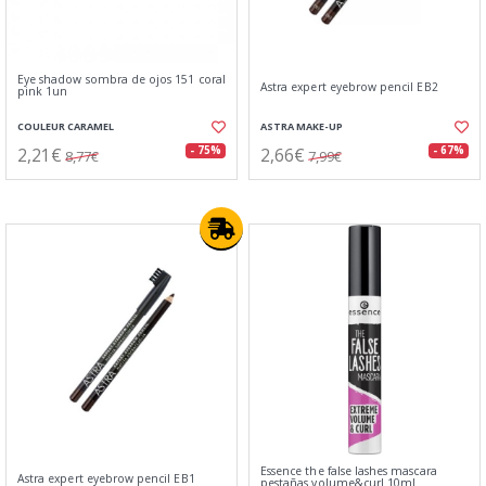
Eye shadow sombra de ojos 151 coral
Astra expert eyebrow pencil EB2
pink 1un
COULEUR CARAMEL
ASTRA MAKE-UP
2,21€
2,66€
- 75%
- 67%
8,77€
7,99€
Essence the false lashes mascara
Astra expert eyebrow pencil EB1
pestañas volume&curl 10ml