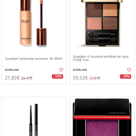
Guerlain 4 couleurs sombra de ojos
Guerlain terracota corrector 4n 30ml
nº258 1un
GUERLAIN
GUERLAIN
21,83€
39,52€
- 50%
- 49%
43,47€
77,61€