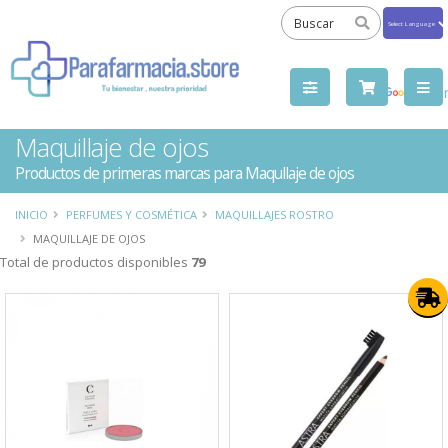
Powered
by
Tra
Maquillaje de ojos
Productos de primeras marcas para Maqullaje de ojos
INICIO
PERFUMES Y COSMÉTICA
MAQUILLAJES ROSTRO
MAQUILLAJE DE OJOS
Total de productos disponibles
79