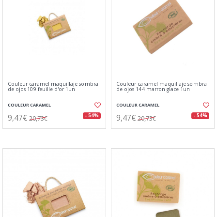
Couleur caramel maquillaje sombra
Couleur caramel maquillaje sombra
de ojos 109 feuille d'or 1un
de ojos 144 marron glace 1un
COULEUR CARAMEL
COULEUR CARAMEL
9,47€
9,47€
- 54%
- 54%
20,73€
20,73€