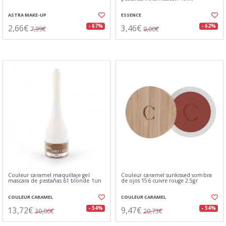
ASTRA MAKE-UP
ESSENCE
2,66€
3,46€
- 67%
- 62%
7,99€
9,00€
Couleur caramel maquillaje gel
Couleur caramel sunkissed sombra
mascara de pestañas 61 blonde 1un
de ojos 156 cuivre rouge 2.5gr
COULEUR CARAMEL
COULEUR CARAMEL
13,72€
9,47€
- 54%
- 54%
30,06€
20,73€