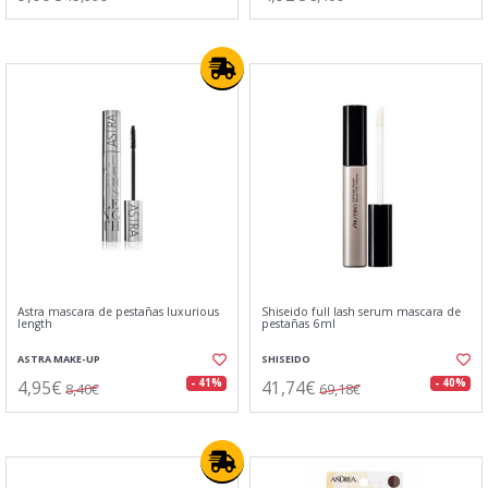
Astra mascara de pestañas luxurious
Shiseido full lash serum mascara de
length
pestañas 6ml
ASTRA MAKE-UP
SHISEIDO
4,95€
41,74€
- 41%
- 40%
8,40€
69,18€