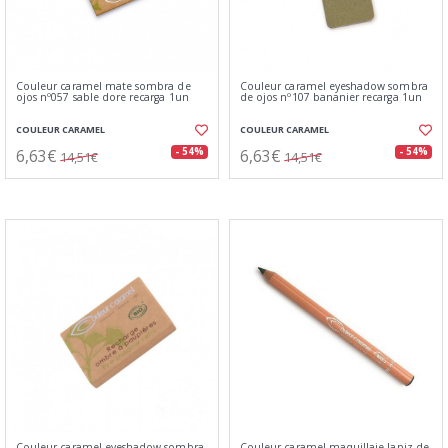
Couleur caramel mate sombra de
Couleur caramel eyeshadow sombra
ojos nº057 sable dore recarga 1un
de ojos nº107 bananier recarga 1un
COULEUR CARAMEL
COULEUR CARAMEL
6,63€
6,63€
- 54%
- 54%
14,51€
14,51€
Couleur caramel eyeshadow sombra
Couleur caramel maquillaje lapiz de