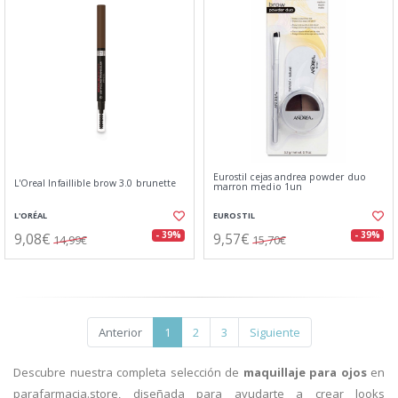
Eurostil cejas andrea powder duo
L'Oreal Infaillible brow 3.0 brunette
marron medio 1un
L'ORÉAL
EUROSTIL
9,08€
9,57€
- 39%
- 39%
14,99€
15,70€
Anterior
1
2
3
Siguiente
Descubre nuestra completa selección de
maquillaje para ojos
en
parafarmacia.store, diseñada para ayudarte a crear looks