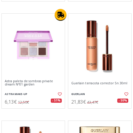
Astra paleta de sombras private
Guerlain terracota corrector 5n 30ml
dream Nº01 garden
ASTRA MAKE-UP
GUERLAIN
6,13€
21,83€
- 51%
- 50%
12,50€
43,47€