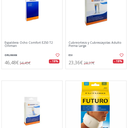
Espaldera Ocho Comfort E250 T2
Cubreortesis y Cubrescayolas Adulto
Orliman
Pierna Larga
ORLIMAN
ESI
46,48€
23,36€
- 18%
- 18%
56,45€
28,37€