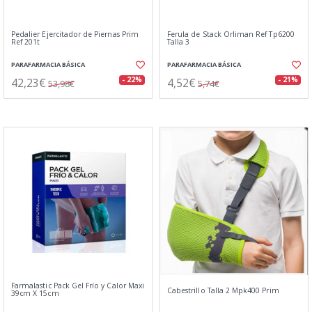
Pedalier Ejercitador de Piernas Prim
Ferula de Stack Orliman Ref Tp6200
Ref 201t
Talla 3
PARAFARMACIA BÁSICA
PARAFARMACIA BÁSICA
42,23€
4,52€
- 22%
- 21%
53,98€
5,74€
Farmalastic Pack Gel Frío y Calor Maxi
Cabestrillo Talla 2 Mpk400 Prim
39cm X 15cm