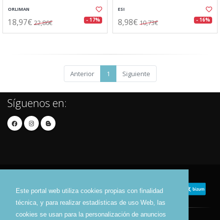
ORLIMAN
ESI
18,97€
8,98€
- 17%
- 16%
22,86€
10,73€
Anterior
1
Siguiente
Síguenos en:
Este portal web utiliza cookies propias con finalidad
técnica, y para realizar estadísticas de uso Web, las
cookies se usan para la personalización de anuncios