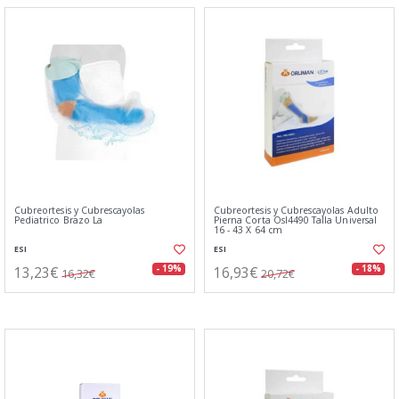
Cubreortesis y Cubrescayolas
Cubreortesis y Cubrescayolas Adulto
Pediatrico Brazo La
Pierna Corta Osl4490 Talla Universal
16 - 43 X 64 cm
ESI
ESI
13,23€
16,93€
- 19%
- 18%
16,32€
20,72€