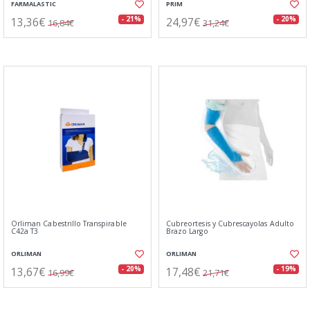
FARMALASTIC
PRIM
13,36€
24,97€
- 21%
- 20%
16,84€
31,24€
Orliman Cabestrillo Transpirable
Cubreortesis y Cubrescayolas Adulto
C42a T3
Brazo Largo
ORLIMAN
ORLIMAN
13,67€
17,48€
- 20%
- 19%
16,99€
21,71€