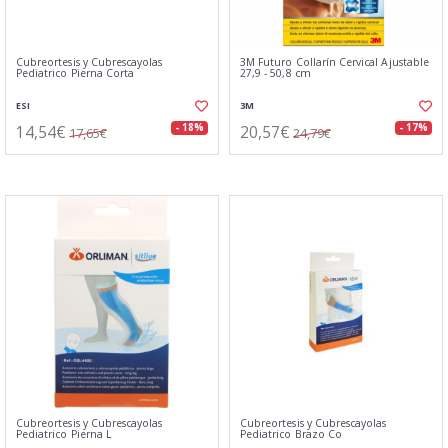
Cubreortesis y Cubrescayolas
3M Futuro Collarín Cervical Ajustable
Pediatrico Pierna Corta
27,9 - 50,8 cm
ESI
3M
14,54€
20,57€
- 18%
- 17%
17,65€
24,79€
Cubreortesis y Cubrescayolas
Cubreortesis y Cubrescayolas
Pediatrico Pierna L
Pediatrico Brazo Co