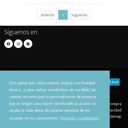
Anterior
1
Siguiente
Síguenos en:
Este portal web utiliza cookies propias con finalidad
técnica, y para realizar estadísticas de uso Web, las
cookies se usan para la personalización de anuncios
que en ningún caso hacen identificable al usuario no
Contacto
Aviso Legal
Condiciones de compra
Política de envíos
Política de devolución
Política de Privacidad
recaba ni cede datos de carácter personal de los
Política de Cookies
Sitemap
usuarios sin su conocimiento
Términos y condiciones
© 2026 - Todos los derechos reservados.