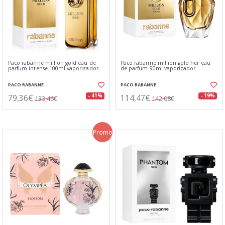
Paco rabanne million gold eau de
Paco rabanne million gold her eau
parfum intense 100ml vaporizador
de parfum 90ml vaporizador
PACO RABANNE
PACO RABANNE
79,36€
114,47€
- 41%
- 19%
133,46€
142,08€
Promo