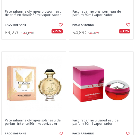
Paco rabanne olympea blossom eau
Paco rabanne phantom eau de
de parfum florale 80ml vaporizador
parfum 50ml vaporizador
PACO RABANNE
PACO RABANNE
89,27€
54,89€
- 27%
- 42%
123,07€
95,43€
Paco rabanne olympea solar eau de
Paco rabanne ultrared eau de
parfum intense 50ml vaporizador
parfum 80ml vaporizador
PACO RABANNE
PACO RABANNE