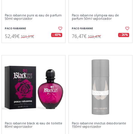
Paco rabanne pure xs eau de parfum
Paco rabanne olympea eau de
50ml vaporizador
parfum 50ml vaporizador
PACO RABANNE
PACO RABANNE
52,49€
76,47€
- 48%
- 26%
101,31€
103,47€
Paco rabanne black xs eau de toilette
Paco rabanne invictus desodorante
80ml vaporizador
150ml vaporizador