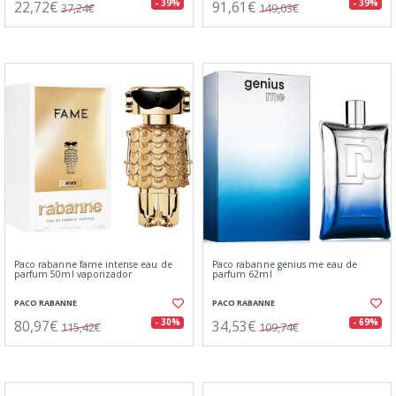
22,72€
91,61€
- 39%
- 39%
37,24€
149,03€
Paco rabanne fame intense eau de
Paco rabanne genius me eau de
parfum 50ml vaporizador
parfum 62ml
PACO RABANNE
PACO RABANNE
80,97€
34,53€
- 30%
- 69%
115,42€
109,74€