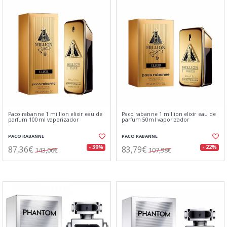
Paco rabanne 1 million elixir eau de
Paco rabanne 1 million elixir eau de
parfum 100ml vaporizador
parfum 50ml vaporizador
PACO RABANNE
PACO RABANNE
87,36€
83,79€
- 39%
- 22%
143,06€
107,98€