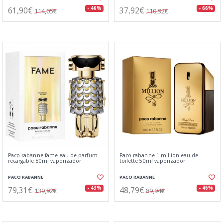
61,90€
37,92€
- 46%
- 66%
114,05€
110,92€
Paco rabanne fame eau de parfum
Paco rabanne 1 million eau de
recargable 80ml vaporizador
toilette 50ml vaporizador
PACO RABANNE
PACO RABANNE
79,31€
48,79€
- 43%
- 46%
139,92€
89,94€