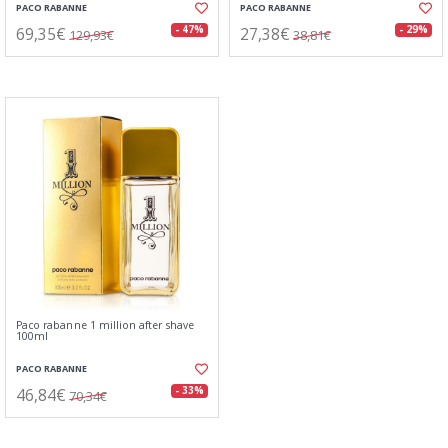
PACO RABANNE
PACO RABANNE
69,35€
27,38€
- 47%
- 29%
129,93€
38,81€
Paco rabanne 1 million after shave
100ml
PACO RABANNE
46,84€
- 33%
70,34€