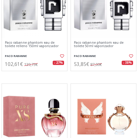
Paco rabanne phantom eau de
Paco rabanne phantom eau de
toilete relleno 150ml vaporizador
toilete 50ml vaporizador
PACO RABANNE
PACO RABANNE
102,61€
53,85€
- 27%
- 38%
139,73€
87,00€