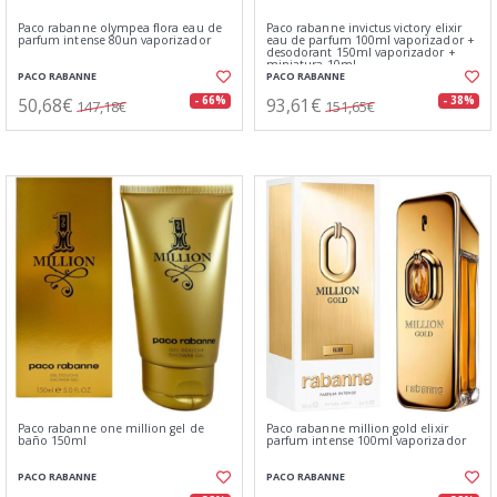
Paco rabanne olympea flora eau de
Paco rabanne invictus victory elixir
parfum intense 80un vaporizador
eau de parfum 100ml vaporizador +
desodorant 150ml vaporizador +
miniatura 10ml
PACO RABANNE
PACO RABANNE
50,68€
93,61€
- 66%
- 38%
147,18€
151,65€
Paco rabanne one million gel de
Paco rabanne million gold elixir
baño 150ml
parfum intense 100ml vaporizador
PACO RABANNE
PACO RABANNE