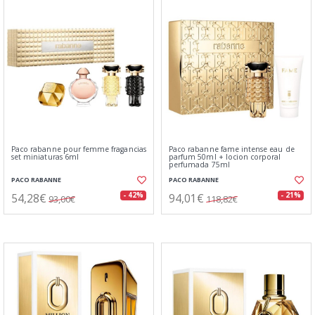
Paco rabanne pour femme fragancias
Paco rabanne fame intense eau de
set miniaturas 6ml
parfum 50ml + locion corporal
perfumada 75ml
PACO RABANNE
PACO RABANNE
54,28€
94,01€
- 42%
- 21%
93,00€
118,82€