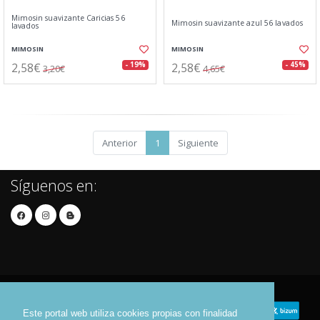
Mimosin suavizante Caricias 56
Mimosin suavizante azul 56 lavados
lavados
MIMOSIN
MIMOSIN
2,58€
2,58€
- 19%
- 45%
3,20€
4,65€
Anterior
1
Siguiente
Síguenos en:
Este portal web utiliza cookies propias con finalidad